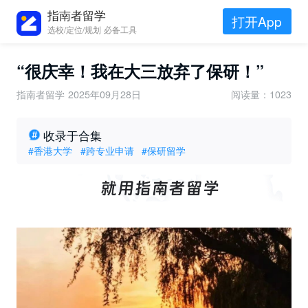
指南者留学
打开App
选校/定位/规划 必备工具
“很庆幸！我在大三放弃了保研！”
指南者留学
2025年09月28日
阅读量：1023
收录于合集
#香港大学
#跨专业申请
#保研留学