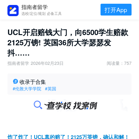
指南者留学
打开App
选校/定位/规划 必备工具
UCL开启赔钱大门，向6500学生赔款
2125万镑! 英国36所大学瑟瑟发
抖……
指南者留学
2026年02月23日
阅读量：757
收录于合集
#伦敦大学学院
#英国
炸了炸了！UCL真的赔了！2125万英镑，确认和解！