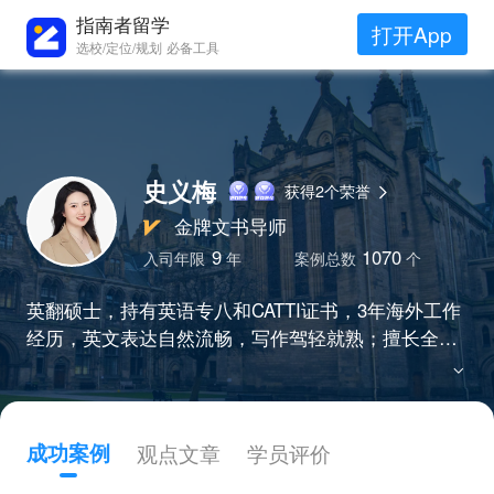
指南者留学
打开App
选校/定位/规划 必备工具
史义梅
获得2个荣誉
金牌文书导师
9
1070
入司年限
年
案例总数
个
英翻硕士，持有英语专八和CATTI证书，3年海外工作
经历，英文表达自然流畅，写作驾轻就熟；擅长全地
区（港、新、英、澳、美、加、欧陆）全科（文社理
工商）文书写作，已帮助学生斩获数千枚左右名校off
er
成功案例
观点文章
学员评价