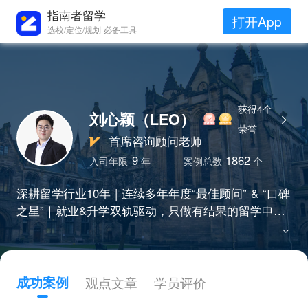
指南者留学
打开App
选校/定位/规划 必备工具
获得4个
刘心颖（LEO）
荣誉
首席咨询顾问老师
9
1862
入司年限
年
案例总数
个
深耕留学行业10年 | 连续多年年度“最佳顾问” & “口碑
之星”｜就业&升学双轨驱动，只做有结果的留学申请
规划 | 南大校区负责人
成功案例
观点文章
学员评价