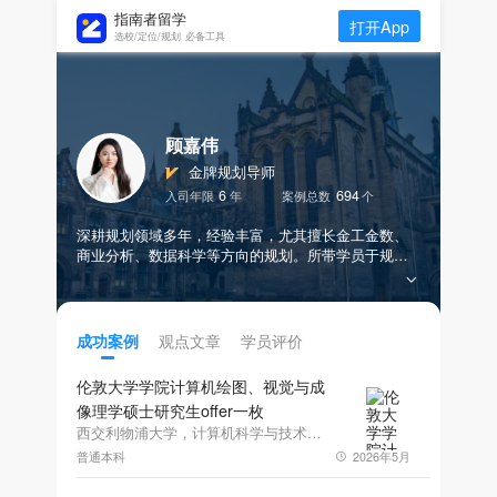
指南者留学
打开App
选校/定位/规划 必备工具
顾嘉伟
金牌规划导师
6
694
入司年限
年
案例总数
个
深耕规划领域多年，经验丰富，尤其擅长金工金数、
商业分析、数据科学等方向的规划。所带学员于规划
期斩获BCG、华泰证券、华为等多个名企offer，收
获“花旗杯”、美团商业分析大赛、蚂蚁集团金融智能挑
战赛等重量级赛事奖项
观点文章
学员评价
成功案例
伦敦大学学院计算机绘图、视觉与成
像理学硕士研究生offer一枚
西交利物浦大学，计算机科学与技术，应届生，GPA3.85
普通本科
2026年5月