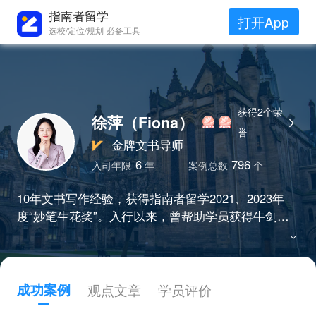
指南者留学
打开App
选校/定位/规划 必备工具
获得2个荣
徐萍（Fiona）
誉
金牌文书导师
6
796
入司年限
年
案例总数
个
10年文书写作经验，获得指南者留学2021、2023年
度“妙笔生花奖”。入行以来，曾帮助学员获得牛剑、
耶鲁、港三新二等名校录取，不仅积累了丰厚的学科
知识，也具备扎实的英语创意写作能力。
成功案例
观点文章
学员评价