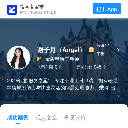
指南者留学
打开App
选校/定位/规划 必备工具
获得1个
谢子月（Angel）
荣誉
金牌申请主导师
6
645
入司年限
年
案例总数
个
2022年度“服务之星”，专注于理工科申请，拥有较强
申请规划能力与快速灵活的问题处理能力。秉持“出彩
而不落俗套”理念，提供高品质的服务，斩获令人心动
的offer。
成功案例
观点文章
学员评价