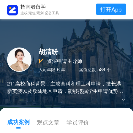
指南者留学
打开App
选校/定位/规划 必备工具
胡清盼
资深申请主导师
6
584
入司年限
年
案例总数
个
211高校商科背景，主攻商科和理工科申请，擅长港
新英澳以及欧陆地区申请，能够挖掘学生申请优势，
制定个性化申请方案，连续两年申请成功率百分百，
已帮助超百位学生圆梦海外top名校。
成功案例
观点文章
学员评价