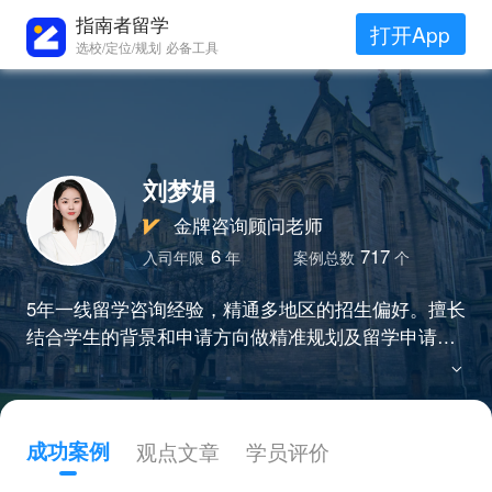
指南者留学
打开App
选校/定位/规划 必备工具
刘梦娟
金牌咨询顾问老师
6
717
入司年限
年
案例总数
个
5年一线留学咨询经验，精通多地区的招生偏好。擅长
结合学生的背景和申请方向做精准规划及留学申请方
案，亲和、热情、负责。通过规划提升，已帮助学员
斩获耶鲁大学、新加坡国立大学、帝国理工学院、南
洋理工大学、香港大学等名校offer。
成功案例
观点文章
学员评价