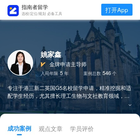
指南者留学
打开App
选校/定位/规划 必备工具
姚家鑫
金牌申请主导师
5
546
入司年限
年
案例总数
个
专注于港三新二英国G5名校留学申请，精准挖掘和适
配学生经历，尤其擅长理工生物与文社教育领域，帮
助众多学生拿到IC、UCL、NUS、NTU、港大等梦校o
ffer，坚持用知识和热情点亮学生的梦想，改变学生的
未来。
成功案例
观点文章
学员评价