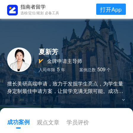
指南者留学
打开App
选校/定位/规划 必备工具
夏新芳
金牌申请主导师
5
509
入司年限
年
案例总数
个
擅长美研高端申请，致力于发掘学生亮点，为学生量
身定制最佳申请方案，让留学充满无限可能。成功帮
助众多学生进入世界顶尖名校，如美国耶鲁，杜克，
宾大等，英国牛津剑桥，港三新二等。
成功案例
观点文章
学员评价