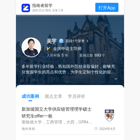
指南者留学
打开App
选校/定位/规划 必备工具
吴宇
获得1个荣誉
金牌申请主导师
5
693
入司年限
年
案例总数
个
多年留学行业经验，熟知国外院校录取偏好，能够充
分发掘学生的亮点和优势，为学生定制个性化的留学
申请服务方案，成功为数百名学子收获top院校的优质
offer。
观点文章
学员评价
成功案例
新加坡国立大学供应链管理理学硕士
研究生offer一枚
塞格德大学，工商管理，大四，GPA4.14，免（英文授课证明）
海外本科
2024年4月