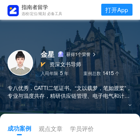
指南者留学
打开App
选校/定位/规划 必备工具
金星
获得1个荣誉
资深文书导师
5
1415
入司年限
年
案例总数
个
专八优秀，CATTI二笔证书。“文以载梦，笔如渡桨”，
专业与温度共存，精研供应链管理、电子电气和计算
机科学等理工科以及金融、管理等热门商科文书写
作，为百余名学员收获港三新二，英国G5, 欧陆等Top
院校录取。
成功案例
观点文章
学员评价