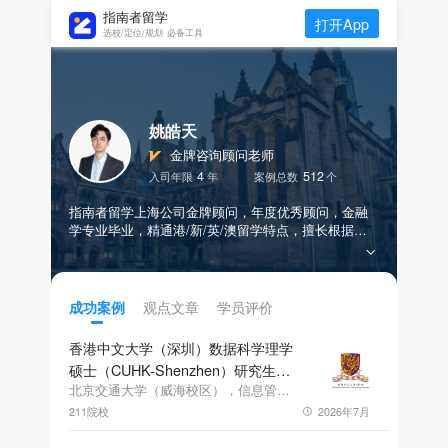
指南者留学
打开App
选校/定位/规划 必备工具
姚皓天
金牌咨询顾问老师
4
512
入司年限
年
案例总数
个
指南者留学上海公司金牌顾问，年度优秀顾问，金融
学专业毕业，精通港/新/英/澳留学特点，擅长根据学
生不同诉求，制定高度个性化的留学方案，全程跟
踪，耐心负责。帮助学生拿到包含Cambridge，ic，uc
l，NUS、HKU、NTU、CUHK等世界名校offer
观点文章
学员评价
成功案例
香港中文大学（深圳）数据科学理学
硕士（CUHK-Shenzhen）研究生
offer一枚
北京交通大学（威海校区），信息管理与信息系统，其他，GPA3.56，雅思7.0、六级582
211院校
2026年7月