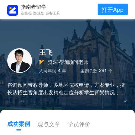
指南者留学
打开App
选校/定位/规划 必备工具
王飞
资深咨询顾问老师
4
291
入司年限
年
案例总数
个
咨询顾问带教导师，多地区院校申请，方案专业，擅
长从招生官角度出发精准定位分析学生背景情况；帮
助众多学生拿到心仪offer，多次双非逆袭名校，基于
学生背景定制「学术+职业」双轨规划；真实，真诚
成功案例
观点文章
学员评价