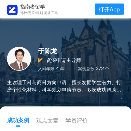
指南者留学
打开App
选校/定位/规划 必备工具
于陈龙
资深申请主导师
4
372
入司年限
年
案例总数
个
主攻理工科与商科方向申请，擅长发掘学生潜力、打
磨个性化材料，科学规划申请节奏。多次成功帮助本
科背景不占优势的学生圆梦，助力实现高位突破。
成功案例
观点文章
学员评价