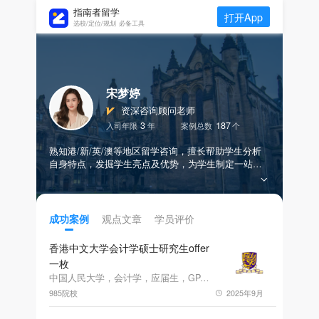
指南者留学
打开App
选校/定位/规划 必备工具
宋梦婷
资深咨询顾问老师
3
187
入司年限
年
案例总数
个
熟知港/新/英/澳等地区留学咨询，擅长帮助学生分析
自身特点，发掘学生亮点及优势，为学生制定一站式
个性化留学申请规划方案；专业、热情、负责、关注
细节、结果导向，帮助学生拿到包含IC、UCL、NU
S、HKU、NTU、CUHK等世界名校offer录取
观点文章
学员评价
成功案例
香港中文大学会计学硕士研究生offer
一枚
中国人民大学，会计学，应届生，GPA85.72，雅思7.0
985院校
2025年9月