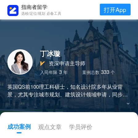
指南者留学
打开App
选校/定位/规划 必备工具
丁冰璇
资深申请主导师
3
333
入司年限
年
案例总数
个
英国QS前100理工科硕士，知名设计院多年从业背
景，尤其专注城市规划、建筑设计领域申请，同步覆
盖电气电子、计算机等理工方向，擅长利用“技术思维
+艺术感知”的独特视角，帮助学生从实践项目中提炼
专业辨识度，精准匹配各地区顶尖院校的审理偏好，
斩获梦校offer。
成功案例
观点文章
学员评价