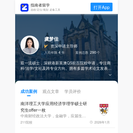
指南者留学
打开App
选校/定位/规划 必备工具
虞梦佳
资深申请主导师
4
290
入司年限
年
案例总数
个
双一流硕士，深耕港新英澳QS前百院校申请，专注商
科/法学/文社及跨专业方向。拥有多篇学术论文发表背
景，擅长精准挖掘申请者亮点，为跨申学生提供高匹
配度的专业指导。沟通细致耐心，全程跟进、高度负
责，助力学生实现最优录取结果。
观点文章
学员评价
成功案例
南洋理工大学应用经济学理学硕士研
究生offer一枚
中南财经政法大学，金融学，应届生，GPA3.52，雅思6.5
211院校
2026年1月