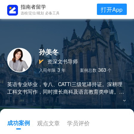
指南者留学
打开App
选校/定位/规划 必备工具
孙美冬
资深文书导师
3
363
入司年限
年
案例总数
个
英语专业毕业，专八、CATTI三级笔译持证。深耕理
工科文书写作，同时擅长商科及语言教育类申请。精
准把握港三、新二、G5等院校偏好，善于根据项目要
求挖掘学生亮点素材，对技术经历进行专业润色与补
充，助力打造契合院校要求的申请材料。
成功案例
观点文章
学员评价