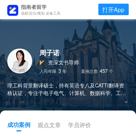
指南者留学
打开App
选校/定位/规划 必备工具
周子诺
资深文书导师
3
457
入司年限
年
案例总数
个
理工科背景翻译硕士，持有英语专八及CATTI翻译资
格认证，专注于电子电气、计算机、数据科学、工业
工程等理工科方向的文书写作与润色。善于挖掘学生
经历亮点，精准提炼个性化特质。致力于用专业与热
情，助力每个留学梦！
成功案例
观点文章
学员评价