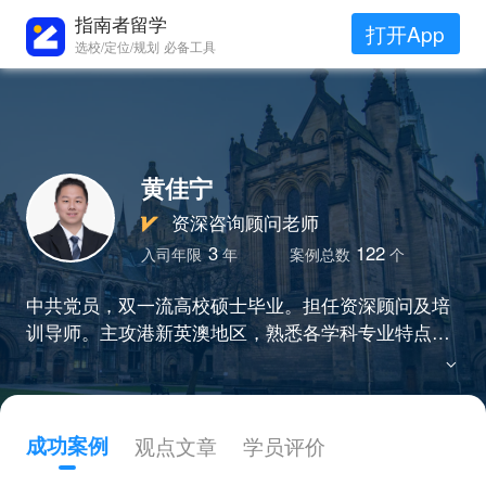
指南者留学
打开App
选校/定位/规划 必备工具
黄佳宁
资深咨询顾问老师
3
122
入司年限
年
案例总数
个
中共党员，双一流高校硕士毕业。担任资深顾问及培
训导师。主攻港新英澳地区，熟悉各学科专业特点及
招生偏好，擅长个性化选校定位，帮助同学斩获IC、
UCL、NUS、HKU等名校录取。"无套路"咨询、"全身
心"服务，实事求是的工作态度，赢得众多客户的认
可。
成功案例
观点文章
学员评价