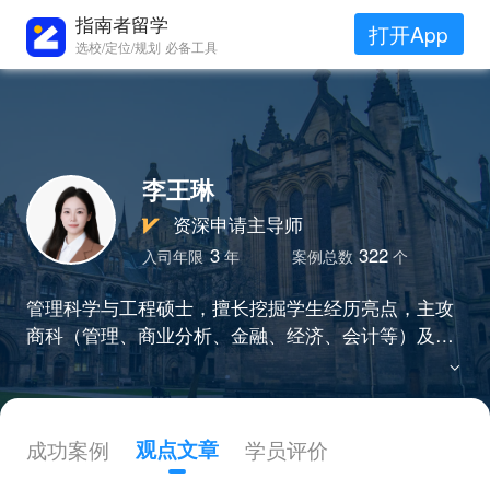
指南者留学
打开App
选校/定位/规划 必备工具
李王琳
资深申请主导师
3
322
入司年限
年
案例总数
个
管理科学与工程硕士，擅长挖掘学生经历亮点，主攻
商科（管理、商业分析、金融、经济、会计等）及理
工科（数据科学、工程管理、土木工程等）方向，成
功帮助学员斩获港三新二、王爱曼华、墨尔本等名校o
ffer 。
成功案例
观点文章
学员评价