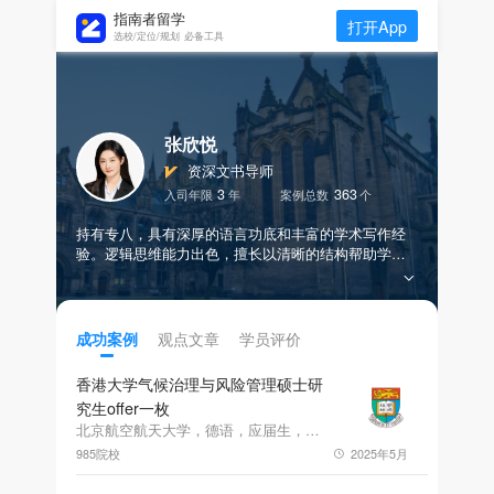
指南者留学
打开App
选校/定位/规划 必备工具
张欣悦
资深文书导师
3
363
入司年限
年
案例总数
个
持有专八，具有深厚的语言功底和丰富的学术写作经
验。逻辑思维能力出色，擅长以清晰的结构帮助学生
整理素材，以逻辑性和创造性高质量创作文书。能够
精准地挖掘并强化学生经历中的独特价值，从而凸显
学生的核心优势和学术潜力。
观点文章
学员评价
成功案例
香港大学气候治理与风险管理硕士研
究生offer一枚
北京航空航天大学，德语，应届生，GPA88.5，托福102.0，GMAT655.0
985院校
2025年5月