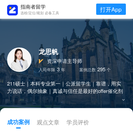
指南者留学
打开App
选校/定位/规划 必备工具
龙思帆
资深申请主导师
3
295
入司年限
年
案例总数
个
211硕士｜本科专业第一｜公派留学生｜靠谱，用实
力说话，偶尔抽象｜真诚与信任是最好的offer催化剂
成功案例
观点文章
学员评价