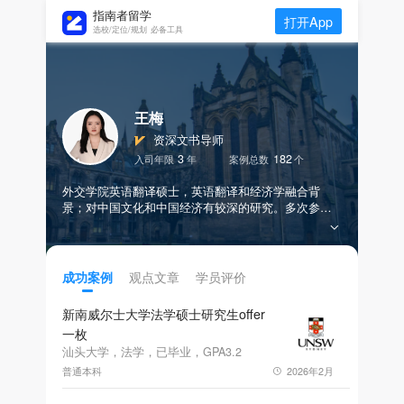
指南者留学
打开App
选校/定位/规划 必备工具
王梅
资深文书导师
3
182
入司年限
年
案例总数
个
外交学院英语翻译硕士，英语翻译和经济学融合背
景；对中国文化和中国经济有较深的研究。多次参与
政府外事活动，熟悉国际关系和公共政策理论和实
践；曾在人民日报社等权威媒体机构实习，实习主流
媒体传播模式。擅长挖掘学生亮点、串联学生经历，
让文书兼具专业性和故事感。
观点文章
学员评价
成功案例
新南威尔士大学法学硕士研究生offer
一枚
汕头大学，法学，已毕业，GPA3.2
普通本科
2026年2月