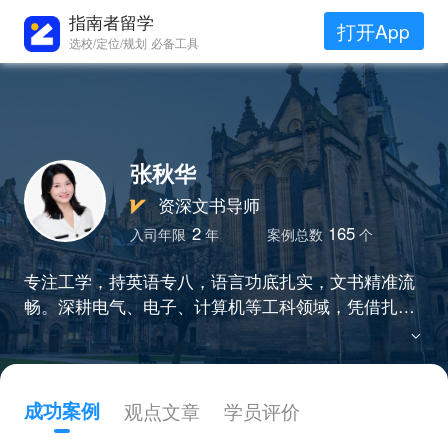
指南者留学
打开App
选校/定位/规划 必备工具
张秋华
资深文书导师
2
165
入司年限
年
案例总数
个
专注工学，持英语专八，语言功底扎实，文书精准流
畅。深耕电气、电子、计算机等工科领域，凭借扎实
知识储备，快速提炼核心技术亮点。擅长将复杂专业
履历转化为高竞争力文书，从学术基础、实践能力、
行业洞察三维度精准定位，提供个性化指导，助力学
员斩获梦校Offer。
成功案例
观点文章
学员评价