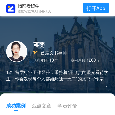
指南者留学
打开App
选校/定位/规划 必备工具
蒋斐
首席文书导师
13
1260
入司年限
年
案例总数
个
12年留学行业工作经验，秉持着“用欣赏的眼光看待学
生，你会发现每个人都如此独一无二”的文书写作宗旨
为学生打造个性化的文书，精通金工金数、商科文书
写作，曾帮助学生收获MIT、加州伯克利、芝加哥、
哥大、帝国理工、伦敦政经、NUS等顶尖硕博录取。
成功案例
观点文章
学员评价