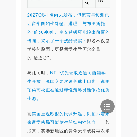
2027QS排名尚未发布，但流言与预测已
让留学圈如坐针毡。港理工与布里斯托
的“前50冲刺”、南安普顿可能掉出前百的
传闻，揭示了一个残酷现实：
排名不仅是
学校的脸面，更是留学生学历含金量
的“硬通货”。
与此同时，
NTU优先录取通道向西浦学
生开放
，
澳国立两次延长截止日期，说明
顶尖高校正在通过弹性策略灵活争抢优质
生源。
而
英国重返欧盟的民调升温，则预示着未
来留学格局可能发生的结构性转向
——若
成真，英港新地区的竞争天平或将再次倾