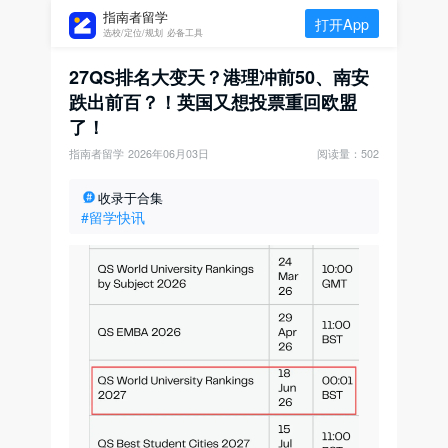
指南者留学
打开App
选校/定位/规划 必备工具
27QS排名大变天？港理冲前50、南安
跌出前百？！英国又想投票重回欧盟
了！
指南者留学
2026年06月03日
阅读量：502
收录于合集
#留学快讯