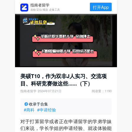
指南者留学
打开App
选校/定位/规划 必备工具
美硕T10，作为双非J人实习、交流项
目、科研竞赛做这些......（下）
指南者留学
2024年07月21日
阅读量：1190
收录于合集
#商科
#申请经验
对于打算留学或者正在申请留学的学弟学妹
们来说，学长学姐的申请经验、就读体验能