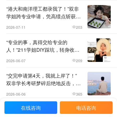
“港大和南洋理工都录我了！”双非
学姐跨专业申请，凭高绩点斩获港
新名校！
2026-07-11
203
“专业的事，真得交给专业的
人！”211学姐DIY踩坑，转身收割
港大、新国立、UCL全满贯Offer！
2026-06-07
209
“交完申请第4天，我就上岸了！”
双非学长考研梦碎后绝地反击，4
天速获港城录取！
2026-06-06
365
App查看更多留学资讯
在线咨询
电话咨询