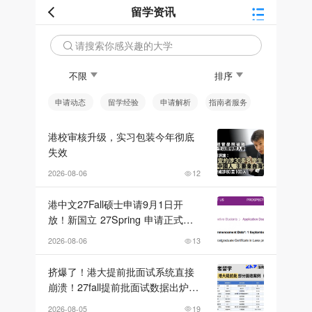
留学资讯
请搜索你感兴趣的大学
不限
排序
申请动态
留学经验
申请解析
指南者服务
港校审核升级，实习包装今年彻底
失效
2026-08-06
12
港中文27Fall硕士申请9月1日开
放！新国立 27Spring 申请正式开
放，美硕申请要求大汇总！
2026-08-06
13
挤爆了！港大提前批面试系统直接
崩溃！27fall提前批面试数据出炉，
港大这回也急了……
2026-08-05
19