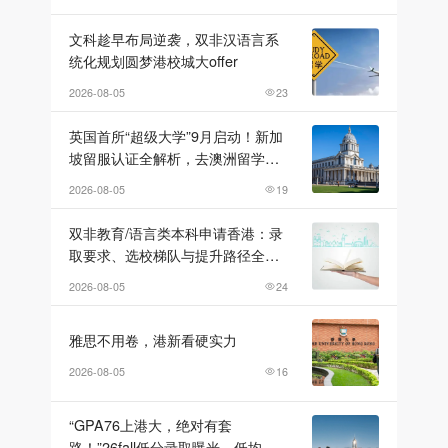
文科趁早布局逆袭，双非汉语言系
统化规划圆梦港校城大offer
2026-08-05
23
英国首所“超级大学”9月启动！新加
坡留服认证全解析，去澳洲留学不
限本科专业的院校有哪些？
2026-08-05
19
双非教育/语言类本科申请香港：录
取要求、选校梯队与提升路径全解
析
2026-08-05
24
雅思不用卷，港新看硬实力
2026-08-05
16
“GPA76上港大，绝对有套
路！”26fall低分录取曝光，低均分