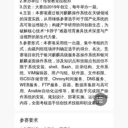
2.承办单位：传智教育院校邦
3.历史：大赛自2019年创立，每年举办一届。
4.主旨：本赛项通过银河麒麟操作系统在关键领域
的深度实践，从而锤炼参赛选手对于国产化系统的
高可靠运维能力；构建产学研用协同创新生态，为
破解核心技术“卡脖子”难题培育兼具技术深度与产
业视野的新生代力量。
5.参赛形式：本赛项采用统一出题、集中考核的方
式，由裁判组现场评判确定选手的得分、名次。竞
赛项目依托于银河麒麟高级服务器操作系统和银河
麒麟桌面操作系统，涉及知识点和技能点包括但不
限于系统安装、shell、Bash、目录结构、文件系
统、VIM编辑器、用户与组、软件源、文件权限、
ISCSI存储管理、Chrony时间服务、DNS服务、
WEB服务、FTP服务、容器、数据库集群与高可
用、Ansible自动化运维等，要求选手完成国产操
作系统的安装、规划设计、部署实施、运行维护等
内容，全面考核选手信创技术技能和职业素养。
参赛要求