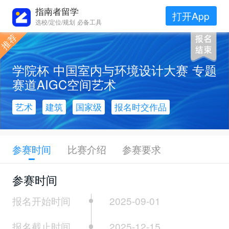
指南者留学
打开App
选校/定位/规划 必备工具
学院杯 中国室内与环境设计大赛 专题
赛道AIGC空间艺术
艺术
建筑
国家级
报名时交作品
参赛时间
比赛介绍
参赛要求
参赛时间
报名开始时间
2025-09-01
报名截止时间
2025-12-15