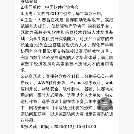
赛组委会
2.指导单位：中国软件行业协会
3.历史：大赛自2010年创立，每年举办一届。
4.主旨：大赛旨在构建“竞赛联动教学改革、实战
赋能能力提升、创新驱动产学协同”的实践平台，
既助力高校夯实软件和信息技术领域人才培养基
础，为学生提供提升实战能力、对接产业需求的成
长通道;也为企业搭建发现优秀人才、深化产学研
协同的合作桥梁;更支持院校以赛反哺教学改革，
完善与数字经济发展适配的人才培养体系，满足国
家数字经济发展对高素质技术技能人才的迫切需
求。
5.参赛形式：赛项包含多个科目，分别是C/C++程
序设计、JAVA软件开发、Python程序设计、web
应用开发、网络安全、软件测试。省赛、决赛均采
用封闭、限时方式举办。选手以个人为单位，独立
进行作答。选手原则上需在线下赛点集中参赛。其
中，网络安全科目采取线上比赛的形式，选手机器
需访问互联网，以浏览器访问大赛指定竞赛系统进
行答题。
6.报名截止时间：2025年12月15日14:00。