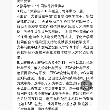
赛组委会
2.指导单位：中国软件行业协会
3.历史：大赛自2010年创立，每年举办一届。
4.主旨：大赛旨在构建“竞赛联动教学改革、实战
赋能能力提升、创新驱动产学协同”的实践平台，
既助力高校夯实软件和信息技术领域人才培养基
础，为学生提供提升实战能力、对接产业需求的成
长通道;也为企业搭建发现优秀人才、深化产学研
协同的合作桥梁;更支持院校以赛反哺教学改革，
完善与数字经济发展适配的人才培养体系，满足国
家数字经济发展对高素质技术技能人才的迫切需
求。
5.参赛形式：赛项包含多个科目，分别是单片机设
计与开发、嵌入式设计与开发、EDA设计与开发、
物联网设计与开发、FPGA设计与开发、5G全网
规划与建设。省赛、全国总决赛均采用封闭、限时
方式举办。选手以个人为单位，独立进行作答。选
手原则上需在线下赛点集中参赛。选手机器通过局
域网连接到各个赛场的比赛服务器。答题过程中不
允许访问互联网，也不允许使用本机以外的资源
（如 USB 连接）。比赛系统以“服务器-浏览器”方
式发放赛题、回收选手答案。