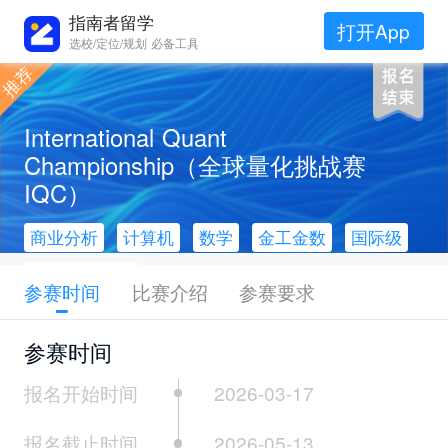
指南者留学
打开App
选校/定位/规划 必备工具
International Quant
Championship（全球量化挑战赛
IQC）
商业分析
计算机
数学
金工金数
国际级
报名时交作品
参赛时间
比赛介绍
参赛要求
参赛时间
报名开始时间
2026-03-17
报名截止时间
2026-05-13