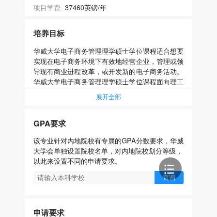
项目学费
37460英镑/年
培养目标
华威大学电子商务管理理学硕士学位课程适合想要
实现在电子商务环境下有效地经营企业，管理或领
导现有商业进程改革，或开发新的电子商务活动。
华威大学电子商务管理理学硕士学位课程面向理工
科，信息技术或商科背景的学生。华威大学电子商
展开全部
务管理理学硕士学位课程旨在使学生学会评估并管
理电子商务企业战略发展，同时掌握电子商务技
术。通过华威大学电子商务管理理学硕士学位课程
GPA要求
的学习，学生将学会分析评估、管理并提升企业经
该专业针对内地院校有专属的GPA分数要求，华威
营状况，将系统集成的概念运用到企业产品和服务
大学会单独设置院校名单，对内地院校划分等级，
的设计与开发中。
以此来设置不同的申请要求。
该学位将培养学生的技术，以管理战略发展的电子
查询
商务为基础的组织和适当的电子商务技术。学生将
发展评估、管理和改进组织运作功能的技能和知
识，并通过市场分析将系统集成的概念应用到产品
申请要求
和服务的设计和开发中。