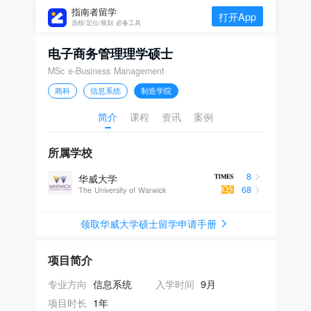
指南者留学
打开App
选校/定位/规划 必备工具
电子商务管理理学硕士
MSc e-Business Management
商科
信息系统
制造学院
简介
课程
资讯
案例
所属学校
8
华威大学
68
The University of Warwick
领取华威大学硕士留学申请手册
项目简介
专业方向
信息系统
入学时间
9月
项目时长
1年