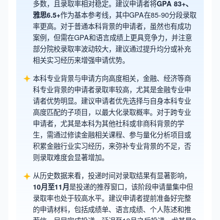
多数，且录取率相对稳定。建议申请者将
GPA 83+、
雅思6.5+
作为基本参考线，其中GPA在85-90分段录取
率更高。对于普通本科背景的申请者，虽然也有成功
案例，但需在GPA和语言成绩上更具竞争力，并注意
部分院校录取率波动较大，建议通过提升均分或补充
相关实习经历来增强申请优势。
本科专业背景与申请方向高度相关，金融、经济等商
科专业背景的申请者录取率较高，尤其是金融专业申
请者优势明显。建议申请者优先选择与自身本科专业
高度匹配的子项目，以最大化录取概率。对于跨专业
申请者，尤其是本科为其他社科或非商科背景的学
生，需通过修读金融相关课程、参与量化分析项目或
积累金融行业实习经历，来弥补专业背景的不足，否
则录取难度会显著增加。
从历史数据来看，投递时间对录取结果有显著影响，
10月至11月
是投递的推荐窗口，该阶段申请量集中但
录取率也处于较高水平。建议申请者提前准备好完整
的申请材料，包括成绩单、语言成绩、个人陈述和推