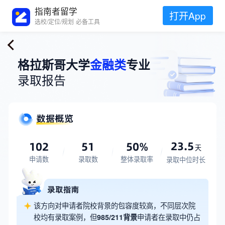
指南者留学
打开App
选校/定位/规划 必备工具
格拉斯哥大学
金融类
专业
录取报告
23.5
102
51
50%
天
申请数
录取数
整体录取率
录取中位时长
该方向对申请者院校背景的包容度较高，不同层次院
校均有录取案例，但
985/211背景
申请者在录取中仍占