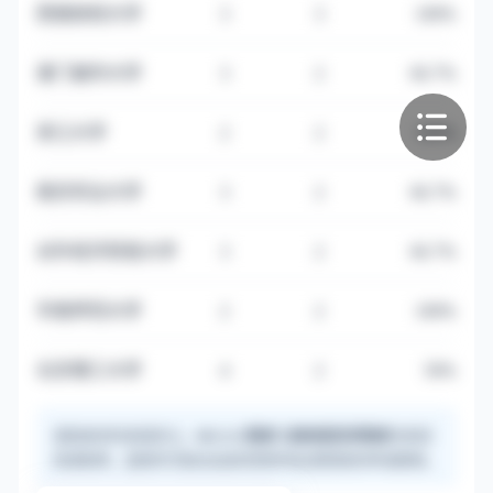
西南财经大学
3
3
100%
澳门城市大学
3
2
66.7%
浙江大学
2
2
100%
南京农业大学
3
2
66.7%
对外经济贸易大学
3
2
66.7%
华南师范大学
2
2
100%
北京理工大学
4
2
50%
录取者本科来源多元，
与
均有较
985/211院校
财经类双非院校
高录取率，选校时可结合自身背景参考此类院校的申请案例。