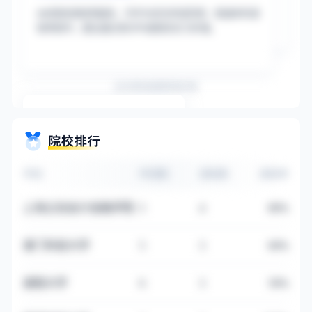
985院校录取率最高，可作为优先申请背景；普通本科录
取率居中，建议通过高GPA或相关实习补强。
左右滑动查看其他内容
更多信息登录后可见
马上登录
学校
申请数
录取数
录取率
上海立信会计金融学院
5
4
80%
澳门科技大学
5
3
60%
湖南大学
6
3
50%