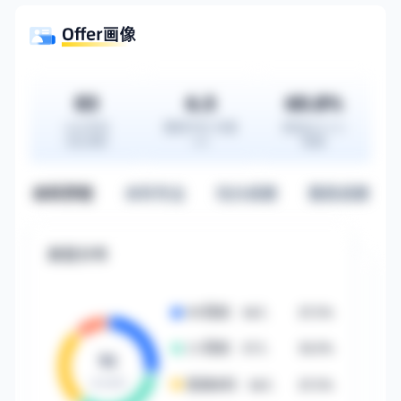
更多信息登录后可见
马上登录
83
6.5
60.8%
GPA中位
雅思中位·均值
来自985/211
（百分制）
6.6
院校
本科学校
本科专业
均分成绩
雅思成绩
类型分布
985院校
·
14
人
27.5%
211院校
·
17
人
33.3%
普通本科
·
14
人
27.5%