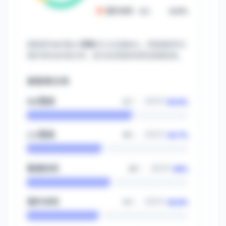
海外本科
·
6
人
11.8%
录取者中
合计占比超
，但普通本科与
985与211背景
60%
海外本科也均有分布，该方向对院校背景包容度较高。
录取率分布
63.6%
985院校
22
人 · 录取率
44.7%
211院校
38
人 · 录取率
50%
普通本科
28
人 · 录取率
42.9%
海外本科
14
人 · 录取率