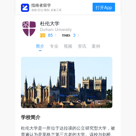
指南者留学
打开App
选校/定位/规划 必备工具
杜伦大学
Durham University
85
3
简介
专业
视频
资讯
案例
学校简介
杜伦大学是一所位于达拉谟的公立研究型大学，被
普遍认为是英格兰第三古老的大学。该校与剑桥、