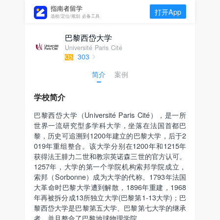
指南者留学
打开App
选校/定位/规划 必备工具
巴黎西岱大学
Université Paris Cité
303
简介
案例
学校简介
巴黎西岱大学（Université Paris Cité），是一所
世界一流研究型多学科大学，坐落在法国首都巴
黎，历史可追溯到1200年建立的巴黎大学，后于2
019年重组整合。该大学分别在1200年和1215年
获得法王腓力二世和教宗英诺森三世的官方认可。
1257年，大学的第一个学院机构索邦学院成立，
索邦（Sorbonne）成为大学的代称。1793年法国
大革命时巴黎大学遭到解散，1896年重建，1968
年再被拆分成13所独立大学(巴黎第1-13大学)；巴
黎西岱大学是巴黎第五大学、巴黎第七大学的继承
者，并且整合了巴黎地球物理学院。