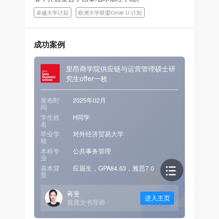
卓越大学计划
欧洲大学联盟Circle U.计划
成功案例
里昂商学院供应链与运营管理硕士研
究生offer一枚
发布时
2025年02月
间
学生姓
H同学
名
毕业学
对外经济贸易大学
校
本科专
公共事务管理
业
基本背
应届生，GPA84.63，雅思7.0
景
蒋斐
进入主页
首席文书导师