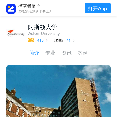
指南者留学
打开App
选校/定位/规划 必备工具
阿斯顿大学
Aston University
416
41
简介
专业
资讯
案例