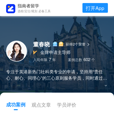
指南者留学
打开App
选校/定位/规划 必备工具
董春晓
获得2个荣誉
金牌申请主导师
7
602
入司年限
年
案例总数
个
专注于英港新热门社科类专业的申请，坚持用“责任
心、耐心、同理心”的三心原则服务学员，同时通过持
续学习来提高自身服务质量，从业以来帮助上百名学
员拿到港三新二以及G5等Top项目的录取。
成功案例
观点文章
学员评价