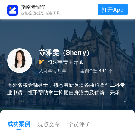
指南者留学
打开App
选校/定位/规划 必备工具
苏雅雯（Sherry）
资深申请主导师
5
444
入司年限
年
案例总数
个
海外名校金融硕士，熟悉港新英澳各商科及理工科专
业申请，擅于帮助学生挖掘自身潜力及优势。秉承高
效务实精益求精诚实守信认真负责的申请理念，多年
来帮助90%+的学生拿到港三，新二所等Top项目录
取，给学员“超nice”，“超负责”，“超专业”的印象。
成功案例
观点文章
学员评价