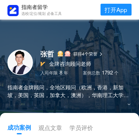
指南者留学
打开App
选校/定位/规划 必备工具
张哲
获得4个荣誉
金牌咨询顾问老师
8
1792
入司年限
年
案例总数
个
指南者金牌顾问，全地区顾问（欧洲，香港，新加
坡，美国，英国，加拿大，澳洲），华南理工大学校
区负责人，多次带学生斩获耶鲁，斯坦福，剑桥，NU
S等世界顶级名校录取，有创业经历，认知高，熟知
各种行业领域及职业前景，熟知各专业信息，挖掘学
生亮点，通过科学的申请方案和规划，带领学生逆袭
成功案例
观点文章
学员评价
或跨申成功，7年斩获1800+offer，入司年平均案例量