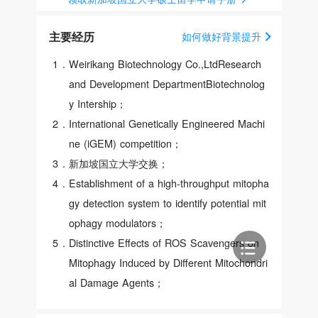
主要经历
如何做好背景提升
1
.
Weirikang Biotechnology Co.,LtdResearch
and Development DepartmentBiotechnolog
y Intership；
2
.
International Genetically Engineered Machi
ne (iGEM) competition；
3
.
新加坡国立大学交换；
4
.
Establishment of a high-throughput mitopha
gy detection system to identify potential mit
ophagy modulators；
5
.
Distinctive Effects of ROS Scavengers on
Mitophagy Induced by Different Mitochondri
al Damage Agents；