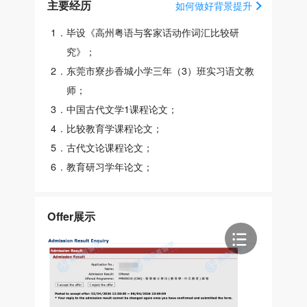
主要经历
如何做好背景提升
1
.
毕设《高州粤语与客家话动作词汇比较研
究》；
2
.
东莞市寮步香城小学三年（3）班实习语文教
师；
3
.
中国古代文学1课程论文；
4
.
比较教育学课程论文；
5
.
古代文论课程论文；
6
.
教育研习学年论文；
Offer展示