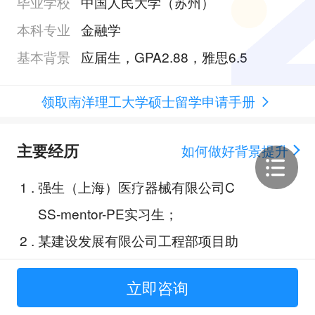
毕业学校
中国人民大学（苏州）
本科专业
金融学
基本背景
应届生，GPA2.88，雅思6.5
领取南洋理工大学硕士留学申请手册
主要经历
如何做好背景提升
1
.
强生（上海）医疗器械有限公司C
SS-mentor-PE实习生；
2
.
某建设发展有限公司工程部项目助
理；
立即咨询
3
.
某私募基金管理有限公司投资部投