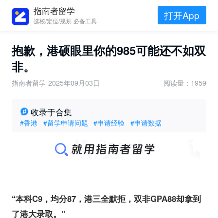
指南者留学
打开App
选校/定位/规划 必备工具
抱歉，港硕眼里你的985可能还不如双
非。
指南者留学
2025年09月03日
阅读量：1959
收录于合集
#香港
#留学申请问题
#申请经验
#申请数据
“本科C9，均分87，港三全默拒，双非GPA88却拿到
了港大录取。”