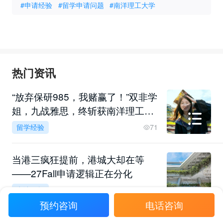
#申请经验
#留学申请问题
#南洋理工大学
热门资讯
“放弃保研985，我赌赢了！”双非学
姐，九战雅思，终斩获南洋理工双
录取！
留学经验
71
当港三疯狂提前，港城大却在等
——27Fall申请逻辑正在分化
申请解析
63
预约咨询
电话咨询
“GPA76上港大，绝对有套路！”26f